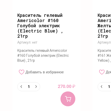
Краситель гелевый
Краси
Americolor #160
Amer
Голубой электрик
Желты
(Electric Blue) ,
(Ele
21гр
21гр
Артикул:
нет
Артикул
Краситель гелевый Americolor
Красите
#160 Голубой электрик (Electric
#161 Же
Blue) , 21гр
Yellow) 
Добавить в избранное
До
270.00
₽