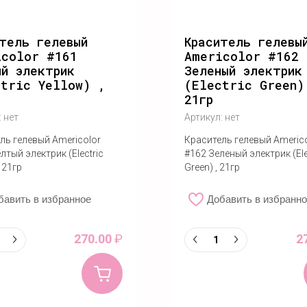
тель гелевый
Краситель гелевы
icolor #161
Americolor #162
й электрик
Зеленый электрик
ctric Yellow) ,
(Electric Green)
21гр
:
нет
Артикул:
нет
ль гелевый Americolor
Краситель гелевый Americ
лтый электрик (Electric
#162 Зеленый электрик (Ele
, 21гр
Green) , 21гр
бавить в избранное
Добавить в избранн
270.00
₽
2