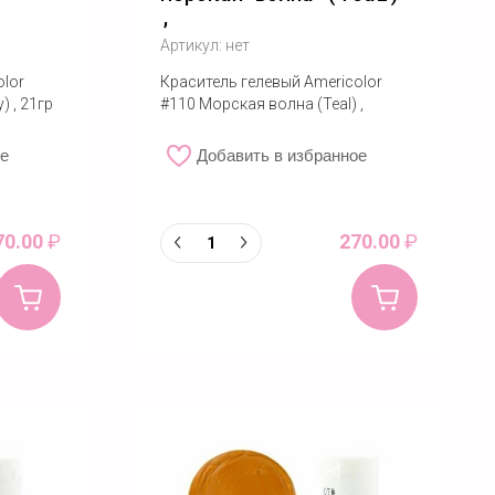
,
Артикул:
нет
olor
Краситель гелевый Americolor
) , 21гр
#110 Морская волна (Teal) ,
ое
Добавить в избранное
70.00
₽
270.00
₽