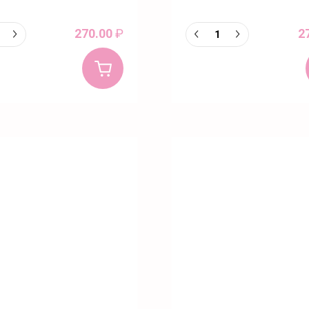
270.00
₽
2