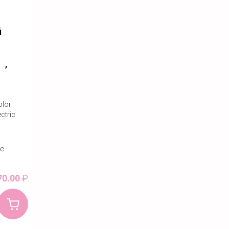
й
 ,
olor
ctric
ое
70.00
₽