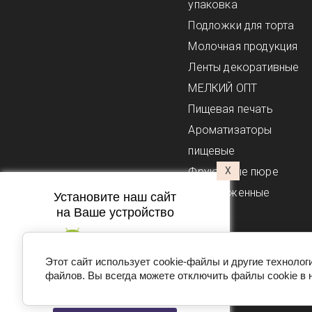
упаковка
Подложки для торта
Молочная продукция
Ленты декоративные
МЕЛКИЙ ОПТ
Пищевая печать
Ароматизаторы
пищевые
Фруктовые пюре
X
замороженные
Установите наш сайт
на Ваше устройство
Этот сайт использует cookie-файлы и другие технолог
файлов. Вы всегда можете отключить файлы cookie в 
Подпишитесь на рассылку
push-уведомлений
Copyright © 2016 - 2026 Домашний