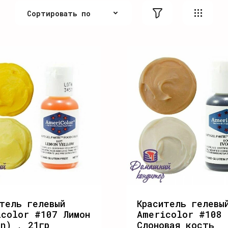
Сортировать по
По цене
По цене
По алфавиту
По алфавиту
Не сортировать
тель гелевый
Краситель гелевы
icolor #107 Лимон
Americolor #108
n) , 21гр
Слоновая кость