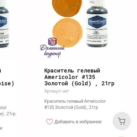
й
Краситель гелевый
Americolor #135
oise)
Золотой (Gold) , 21гр
Артикул:
нет
Краситель гелевый Americolor
#135 Золотой (Gold) , 21гр
olor
) , 21гр
Добавить в избранное
ое