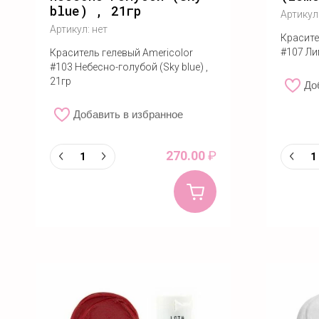
blue) , 21гр
Артикул
Артикул:
нет
Красите
#107 Ли
Краситель гелевый Americolor
#103 Небесно-голубой (Sky blue) ,
21гр
До
Добавить в избранное
270.00
₽
Купить