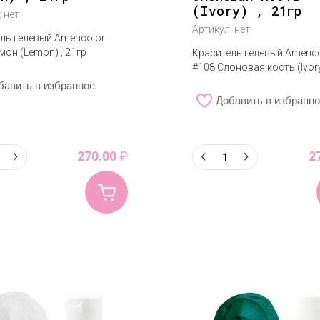
(Ivory) , 21гр
:
нет
Артикул:
нет
ль гелевый Americolor
мон (Lemon) , 21гр
Краситель гелевый Americ
#108 Слоновая кость (Ivory
бавить в избранное
Добавить в избранн
270.00
₽
2