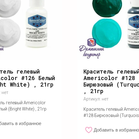
тель гелевый
Краситель гелевы
icolor #126 Белый
Americolor #128
ht White) , 21гр
Бирюзовый (Turqu
, 21гр
:
нет
Артикул:
нет
ль гелевый Americolor
ый (Bright White) , 21гр
Краситель гелевый Americ
#128 Бирюзовый (Turquoise
бавить в избранное
Добавить в избранн