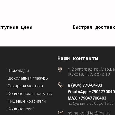
ступные цены
Быстрая достав
Наши контакты
г. Волгоград, пр. Марша
Шоколад и
Жукова, 137, офис 18
шоколадная глазурь
8 (904) 770-04-03
Сахарная мастика
WhatsApp +7904770040
Кондитерская посыпка
MAX +79047700403
Пищевые красители
по будням с 09:00 до 18:00
Кондитерский
home-konditer@mail.ru