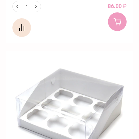
86.00
₽