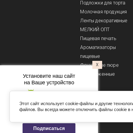
Подложки для торта
Молочная продукция
Ленты декоративные
МЕЛКИЙ ОПТ
Пищевая печать
Ароматизаторы
пищевые
Фруктовые пюре
X
замороженные
Установите наш сайт
на Ваше устройство
Этот сайт использует cookie-файлы и другие технолог
файлов. Вы всегда можете отключить файлы cookie в 
Подпишитесь на рассылку
push-уведомлений
Copyright © 2016 - 2026 Домашний
кондитер
Подписаться