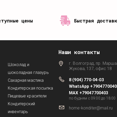
ступные цены
Быстрая достав
Наши контакты
г. Волгоград, пр. Марша
Шоколад и
Жукова, 137, офис 18
шоколадная глазурь
8 (904) 770-04-03
Сахарная мастика
WhatsApp +7904770040
Кондитерская посыпка
MAX +79047700403
Пищевые красители
по будням с 09:00 до 18:00
Кондитерский
home-konditer@mail.ru
инвентарь