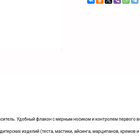
аситель. Удобный флакон с мерным носиком и контролем первого в
итерских изделий (теста, мастики, айсинга, марципанов, кремов и 