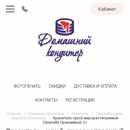
Кабинет
ФОТОПЕЧАТЬ
CКИДКИ
ДОСТАВКА И ОПЛАТА
КОНТАКТЫ
РЕГИСТРАЦИЯ
Главная
/
Пищевые красители
/
Caramella
/
Caramella сухие 
жирорастворимые
/
Краситель сухой жирорастворимый 
Caramella Оранжевый, 5 г