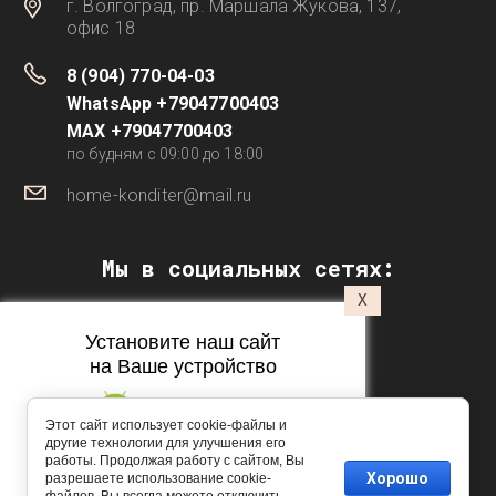
г. Волгоград, пр. Маршала Жукова, 137,
офис 18
8 (904) 770-04-03
WhatsApp +79047700403
MAX +79047700403
по будням с 09:00 до 18:00
home-konditer@mail.ru
Мы в социальных сетях:
X
Установите наш сайт
на Ваше устройство
Этот сайт использует cookie-файлы и
другие технологии для улучшения его
работы. Продолжая работу с сайтом, Вы
Подпишитесь на рассылку
Copyright © 2016 - 2026 Домашний кондитер
Хорошо
разрешаете использование cookie-
push-уведомлений