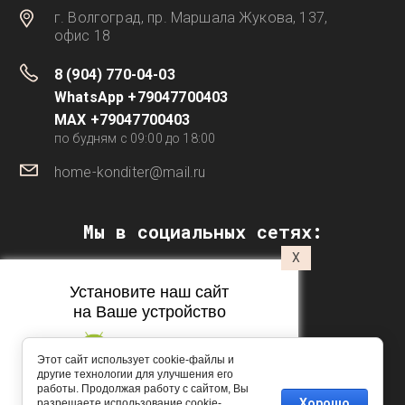
г. Волгоград, пр. Маршала Жукова, 137,
офис 18
8 (904) 770-04-03
WhatsApp +79047700403
MAX +79047700403
по будням с 09:00 до 18:00
home-konditer@mail.ru
Мы в социальных сетях:
X
Установите наш сайт
на Ваше устройство
Этот сайт использует cookie-файлы и
другие технологии для улучшения его
работы. Продолжая работу с сайтом, Вы
Подпишитесь на рассылку
Copyright © 2016 - 2026 Домашний кондитер
Хорошо
разрешаете использование cookie-