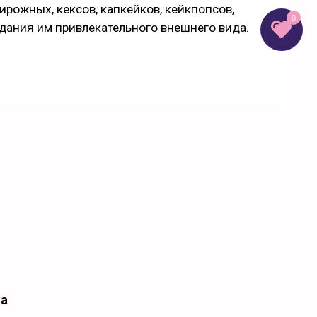
рожных, кексов, капкейков, кейкпопсов,
0
ридания им привлекательного внешнего вида.
ка