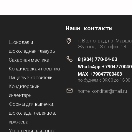
Наши контакты
г. Волгоград, пр. Марша
Шоколад и
Жукова, 137, офис 18
шоколадная глазурь
8 (904) 770-04-03
Сахарная мастика
WhatsApp +7904770040
Кондитерская посыпка
MAX +79047700403
Пищевые красители
по будням с 09:00 до 18:00
Кондитерский
home-konditer@mail.ru
инвентарь
Формы для выпечки,
шоколада, леденцов,
кружева
Украшения для торта