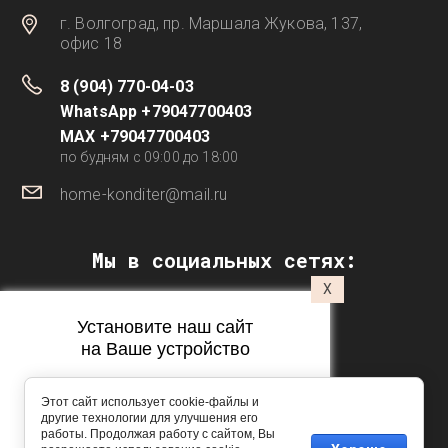
г. Волгоград, пр. Маршала Жукова, 137,
офис 18
8 (904) 770-04-03
WhatsApp +79047700403
MAX +79047700403
по будням с 09:00 до 18:00
home-konditer@mail.ru
Мы в социальных сетях:
X
Установите наш сайт
на Ваше устройство
Этот сайт использует cookie-файлы и
другие технологии для улучшения его
работы. Продолжая работу с сайтом, Вы
Подпишитесь на рассылку