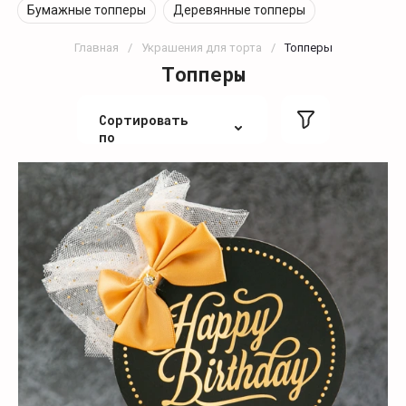
Бумажные топперы
Деревянные топперы
Главная
/
Украшения для торта
/
Топперы
Топперы
Сортировать
по
По цене
По цене
По алфавиту
По алфавиту
Не сортировать